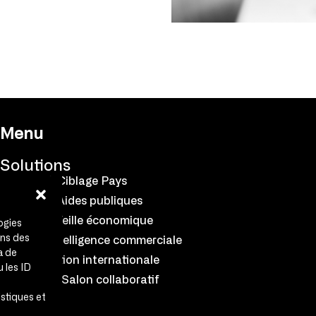
Menu
Solutions
Alecto® Ciblage Pays
Astrild® Aides publiques
Apalis® Veille économique
ogies
ons des
Alizé® Intelligence commerciale
a de
Accélération internationale
 les ID
Coryllis® Salon collaboratif
stiques et
Équipe