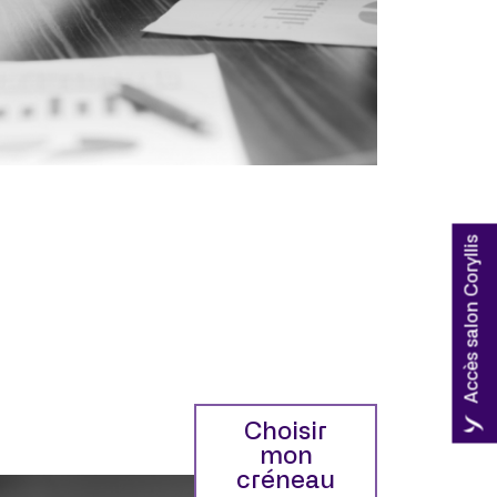
Accès salon Coryllis
Choisir
mon
créneau