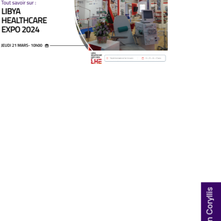
21/03/2024
En direct sur Coryllis / replay
disponible.
Renforcer la sensibilisation à la santé,
encourager l'innovation et la
recherche médicale afin d'améliorer la
...