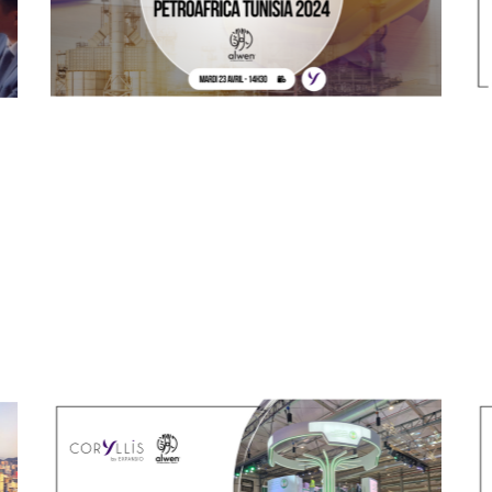
23/04/2024
En direct sur Coryllis / replay
disponible.
Rencontrez plus de 8 000
professionnels de l'industrie pétrolière
et gazière.