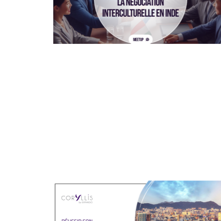
04/06/2024
En direct sur Coryllis / replay
disponible.
Ce qu'il faut savoir avant de faire des
affaires en Inde.