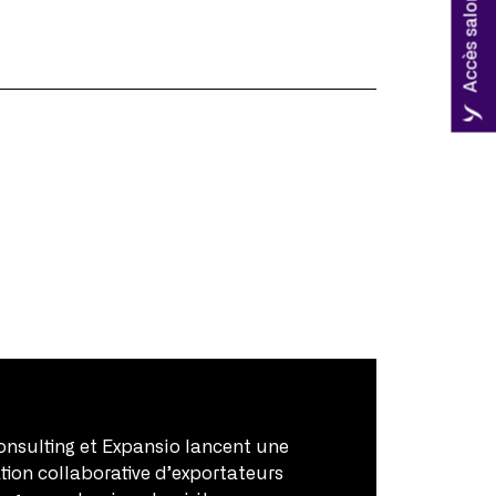
Accès salon Coryllis
onsulting et Expansio lancent une
ion collaborative d’exportateurs