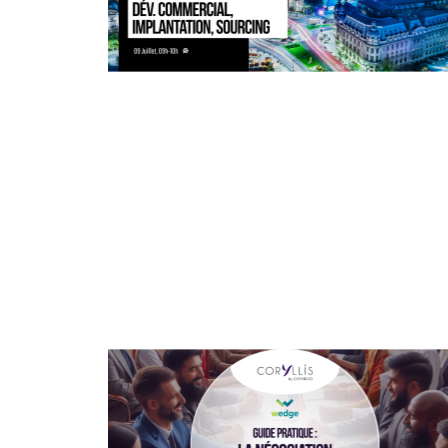
09/07/2024
En direct sur Coryllis / replay
disponible.
Si proches, et pourtant si lointains, les
pays d’Europe de l'Est présentent de
vrais potentiels ...