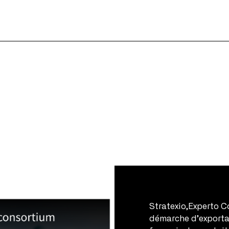
Stratexio,Experto C
démarche d’exportat