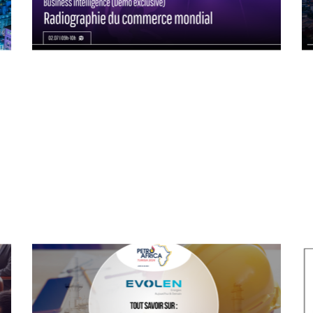
02/07/2024
En direct sur Coryllis / replay
disponible.
Découvrez pourquoi nos outils sur le
commerce mondial couplés à l’IA
vous offrent désormais une ...