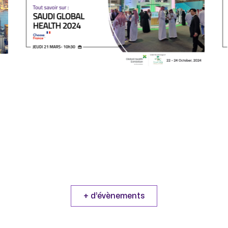
21/03/2024
En direct sur Coryllis / replay
disponible.
Le plus grand rassemblement des
professionnels de la santé en Arabie
saoudite.
+ d’évènements