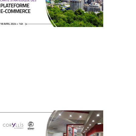
18/04/2024
En direct sur Coryllis / replay
disponible.
Le marché du commerce électronique
en Amérique du Nord offre un
potentiel considérable pour les ...