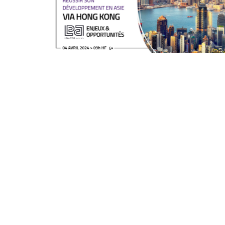
04/04/2024
En direct sur Coryllis / replay
disponible.
Notre prochain meetup est
spécialement conçu pour les
entreprises françaises qui envisagent
de s'implanter en ...