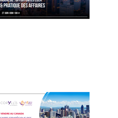
27/06/2024
En direct sur Coryllis / replay
disponible.
L’Indonésie continue de présenter le
paradoxe d’être un pays mal connu en
dépit de son ...