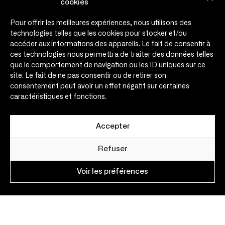
cookies
Engagements
Pour offrir les meilleures expériences, nous utilisons des
Témoignages
technologies telles que les cookies pour stocker et/ou
Infos & médias
accéder aux informations des appareils. Le fait de consentir à
Agenda
ces technologies nous permettra de traiter des données telles
que le comportement de navigation ou les ID uniques sur ce
Contact
site. Le fait de ne pas consentir ou de retirer son
consentement peut avoir un effet négatif sur certaines
Contact
caractéristiques et fonctions.
contact@expansio.eu
Expansio – 30 rue de Metz
31000 Toulouse – France
Accepter
Nous suivre
sur les réseaux sociaux
Refuser
Voir les préférences
Mentions Légales
Réalisation Agence Novo
–