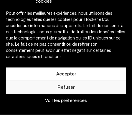
cookies
Engagements
Pour offrir les meilleures expériences, nous utilisons des
Témoignages
technologies telles que les cookies pour stocker et/ou
Infos & médias
accéder aux informations des appareils. Le fait de consentir à
Agenda
ces technologies nous permettra de traiter des données telles
que le comportement de navigation ou les ID uniques sur ce
Contact
site. Le fait de ne pas consentir ou de retirer son
consentement peut avoir un effet négatif sur certaines
Contact
caractéristiques et fonctions.
contact@expansio.eu
Expansio – 30 rue de Metz
31000 Toulouse – France
Accepter
Nous suivre
sur les réseaux sociaux
Refuser
Voir les préférences
Mentions Légales
Réalisation Agence Novo
–