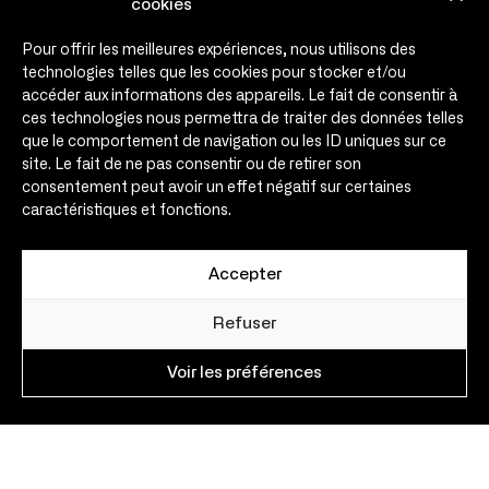
cookies
Engagements
Pour offrir les meilleures expériences, nous utilisons des
Témoignages
technologies telles que les cookies pour stocker et/ou
Infos & médias
accéder aux informations des appareils. Le fait de consentir à
Agenda
ces technologies nous permettra de traiter des données telles
que le comportement de navigation ou les ID uniques sur ce
Contact
site. Le fait de ne pas consentir ou de retirer son
consentement peut avoir un effet négatif sur certaines
Contact
caractéristiques et fonctions.
contact@expansio.eu
Expansio – 30 rue de Metz
31000 Toulouse – France
Accepter
Nous suivre
sur les réseaux sociaux
Refuser
Voir les préférences
Mentions Légales
Réalisation Agence Novo
–