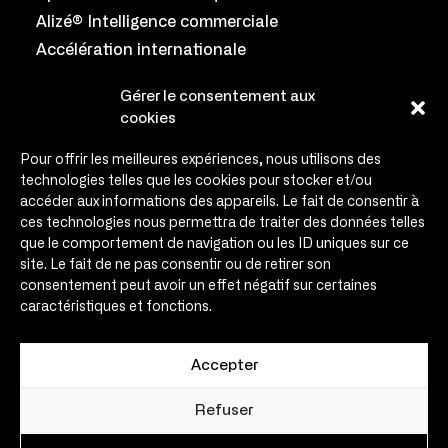
Alizé® Intelligence commerciale
Accélération internationale
Coryllis® Salon collaboratif
Gérer le consentement aux
Équipe
cookies
Engagements
Pour offrir les meilleures expériences, nous utilisons des
Témoignages
technologies telles que les cookies pour stocker et/ou
accéder aux informations des appareils. Le fait de consentir à
Infos & médias
ces technologies nous permettra de traiter des données telles
Agenda
que le comportement de navigation ou les ID uniques sur ce
Contact
site. Le fait de ne pas consentir ou de retirer son
consentement peut avoir un effet négatif sur certaines
Contact
caractéristiques et fonctions.
contact@expansio.eu
Expansio – 30 rue de Metz
Accepter
31000 Toulouse – France
Nous suivre
Refuser
sur les réseaux sociaux