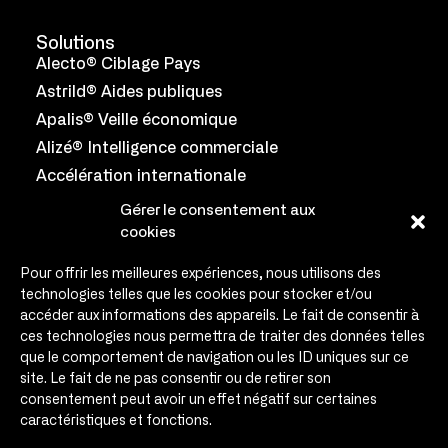
Solutions
Alecto® Ciblage Pays
Astrild® Aides publiques
Apalis® Veille économique
Alizé® Intelligence commerciale
Accélération internationale
Coryllis® Salon collaboratif
Gérer le consentement aux
cookies
Équipe
Engagements
Pour offrir les meilleures expériences, nous utilisons des
technologies telles que les cookies pour stocker et/ou
Témoignages
accéder aux informations des appareils. Le fait de consentir à
Infos & médias
ces technologies nous permettra de traiter des données telles
que le comportement de navigation ou les ID uniques sur ce
Agenda
site. Le fait de ne pas consentir ou de retirer son
Contact
consentement peut avoir un effet négatif sur certaines
caractéristiques et fonctions.
Contact