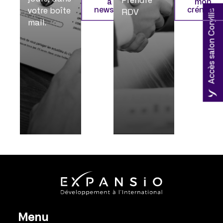
Prendre
à la
mon
newsletter
créneau
votre boîte
Accès salon Coryllis
RDV
mail.
Menu