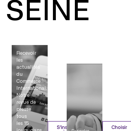
SEINE
Recevoir
les
actualités
du
Commerce
International.
Notre
revue de
presse
tous
les 15
S’inscrire
Choisir
jours, dans