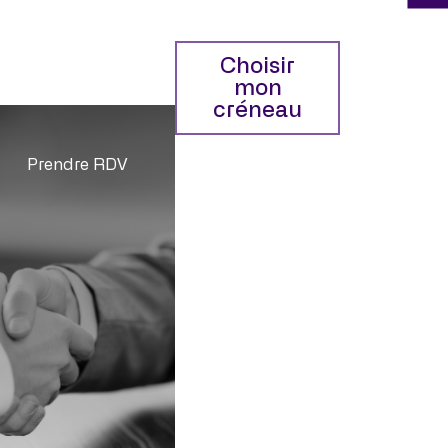
Choisir
mon
créneau
Prendre RDV