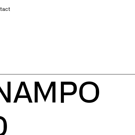
tact
 NAMPO
D