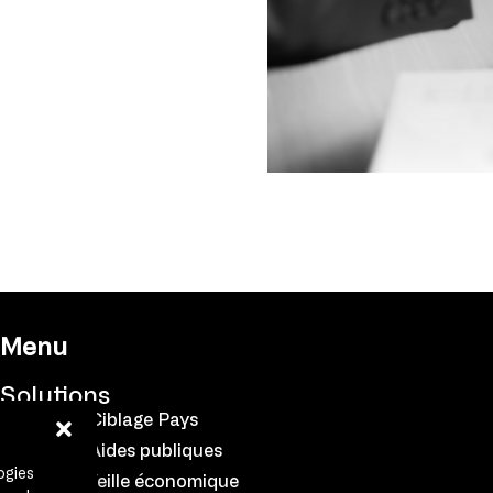
Menu
Solutions
Alecto® Ciblage Pays
Astrild® Aides publiques
ogies
Apalis® Veille économique