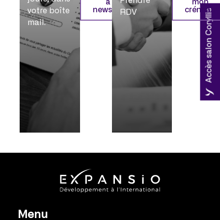
Prendre
à la
mon
newsletter
créneau
votre boîte
Accès salon Coryllis
RDV
mail.
Menu