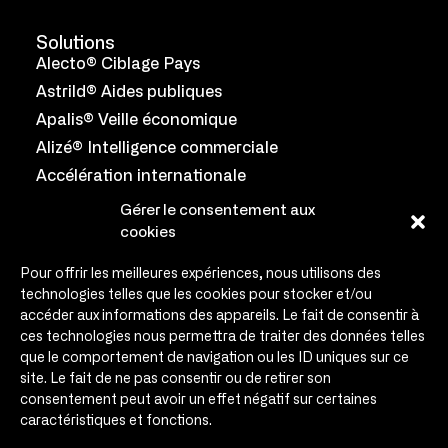
Solutions
Alecto® Ciblage Pays
Astrild® Aides publiques
Apalis® Veille économique
Alizé® Intelligence commerciale
Accélération internationale
Coryllis® Salon collaboratif
Gérer le consentement aux
cookies
Équipe
Engagements
Pour offrir les meilleures expériences, nous utilisons des
technologies telles que les cookies pour stocker et/ou
Témoignages
accéder aux informations des appareils. Le fait de consentir à
Infos & médias
ces technologies nous permettra de traiter des données telles
que le comportement de navigation ou les ID uniques sur ce
Agenda
site. Le fait de ne pas consentir ou de retirer son
Contact
consentement peut avoir un effet négatif sur certaines
caractéristiques et fonctions.
Contact