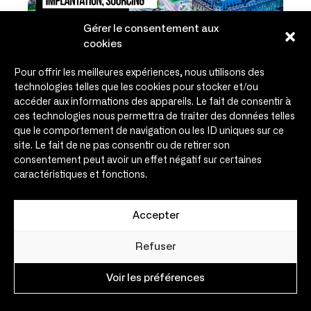
Gérer le consentement aux
cookies
09/07/2024
En direct sur Coryllis / replay
Pour offrir les meilleures expériences, nous utilisons des
disponible.
technologies telles que les cookies pour stocker et/ou
Si proches, et pourtant si lointains,
accéder aux informations des appareils. Le fait de consentir à
les pays d’Europe de l'Est
présentent de vrais potentiels ...
ces technologies nous permettra de traiter des données telles
que le comportement de navigation ou les ID uniques sur ce
site. Le fait de ne pas consentir ou de retirer son
consentement peut avoir un effet négatif sur certaines
caractéristiques et fonctions.
Accepter
Refuser
Voir les préférences