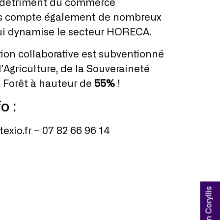
u détriment du commerce
ays compte également de nombreux
qui dynamise le secteur HORECA.
tion collaborative est subventionné
l’Agriculture, de la Souveraineté
a Forêt à hauteur de
55%
!
o :
exio.fr – 07 82 66 96 14