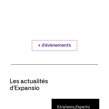
27/06/2024
En direct sur Coryllis / replay
disponible.
L’Indonésie continue de présenter le
paradoxe d’être un pays mal connu
en dépit de son ...
+ d’évènements
Les actualités
d’Expansio
Stratexio,Experto