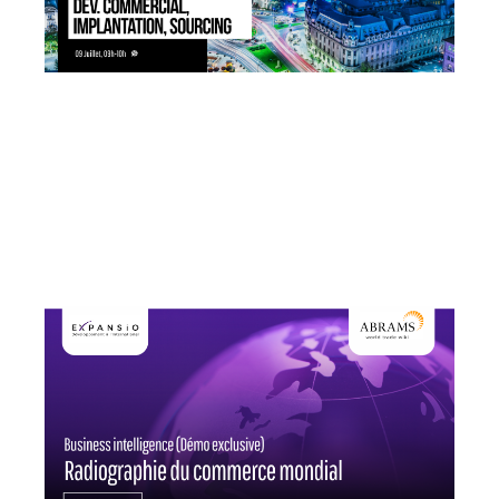
09/07/2024
En direct sur Coryllis / replay
disponible.
Si proches, et pourtant si lointains,
les pays d’Europe de l'Est
présentent de vrais potentiels ...