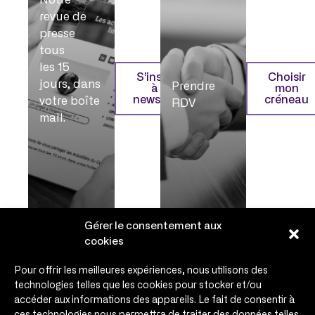
Notre
revue de
presse
tous
les 15
S’inscrire
Choisir
jours, dans
Prendre
à la
mon
newsletter
créneau
votre boîte
RDV
mail.
Gérer le consentement aux
cookies
Pour offrir les meilleures expériences, nous utilisons des
technologies telles que les cookies pour stocker et/ou
accéder aux informations des appareils. Le fait de consentir à