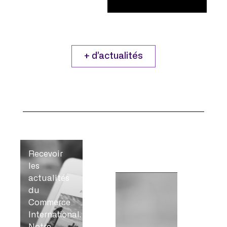
+ d’actualités
Recevoir
les
actualités
du
Commerce
International.