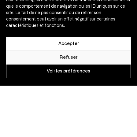
ces technologies nous permettra de traiter des données telles
que le comportement de navigation ou les ID uniques sur ce
site. Le fait de ne pas consentir ou de retirer son
consentement peut avoir un effet négatif sur certaines
caractéristiques et fonctions.
Menu
Accepter
Solutions
Alecto® Ciblage Pays
Refuser
Astrild® Aides publiques
Voir les préférences
Apalis® Veille économique
Alizé® Intelligence commerciale
Accélération internationale
Coryllis® Salon collaboratif
Équipe
Engagements
Témoignages