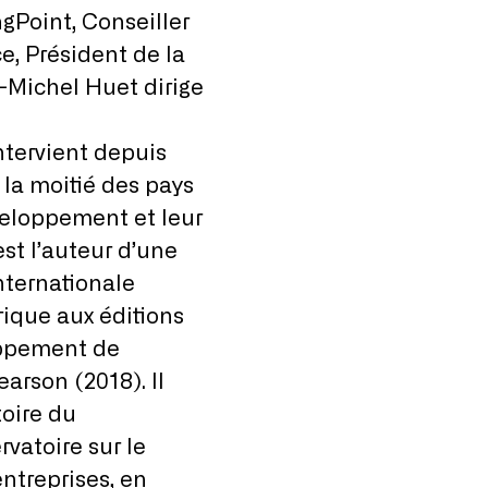
gPoint, Conseiller
, Président de la
-Michel Huet dirige
ntervient depuis
la moitié des pays
veloppement et leur
st l’auteur d’une
Internationale
rique aux éditions
oppement de
earson (2018). Il
toire du
vatoire sur le
ntreprises, en