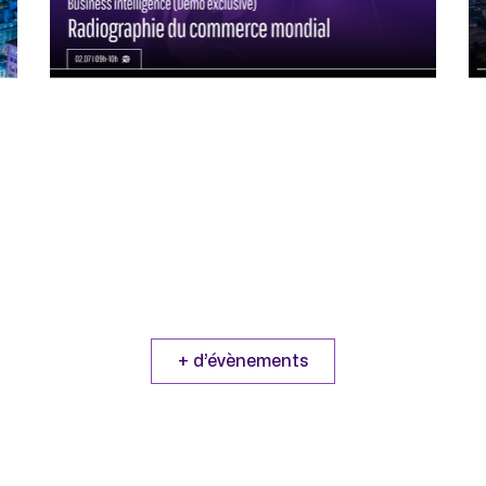
02/07/2024
En direct sur Coryllis / replay
disponible.
Découvrez pourquoi nos outils sur le
commerce mondial couplés à l’IA
vous offrent désormais une ...
+ d’évènements