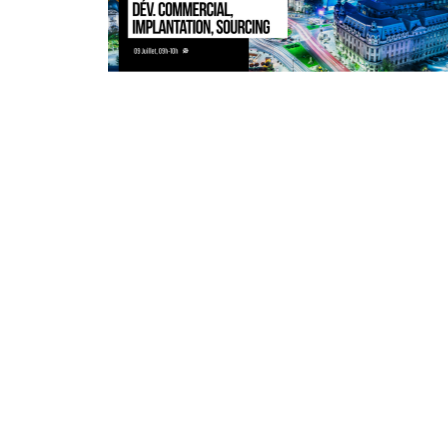
09/07/2024
En direct sur Coryllis / replay
disponible.
Si proches, et pourtant si lointains, les
pays d’Europe de l'Est présentent de
vrais potentiels ...