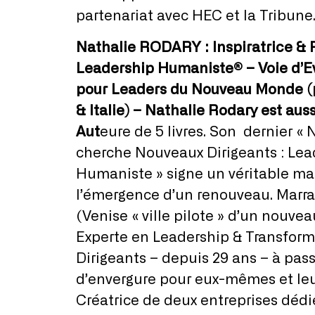
partenariat avec HEC et la Tribune
Nathalie RODARY :
Inspiratrice &
Leadership Humaniste® – Voie d’E
pour Leaders du Nouveau Monde (
& Italie) – Nathalie Rodary est aus
Aut
eure de 5 livres. Son dernier 
cherche Nouveaux Dirigeants : Lea
Humaniste » signe un véritable ma
l’émergence d’un renouveau. Mar
(Venise « ville pilote » d’un nouve
Experte en Leadership & Transformat
Dirigeants – depuis 29 ans – à pas
d’envergure pour eux-mêmes et leu
Créatrice de deux entreprises dédi