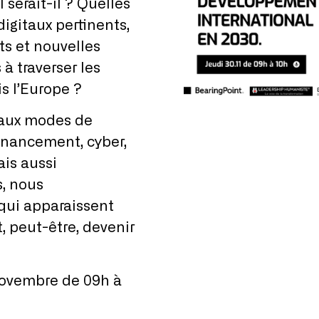
 serait-il ? Quelles
digitaux pertinents,
ts et nouvelles
 traverser les
s l’Europe ?
aux modes de
financement, cyber,
is aussi
s, nous
qui apparaissent
, peut-être, devenir
 Novembre de 09h à