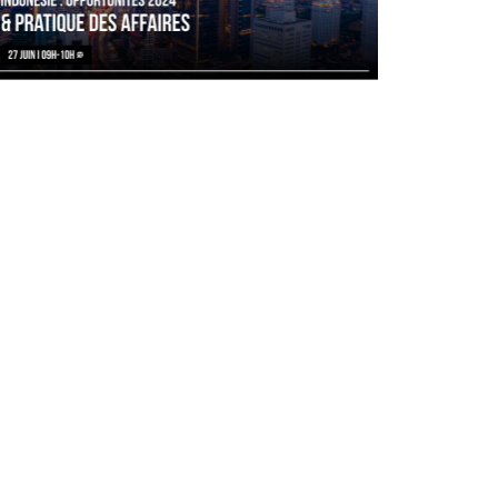
27/06/2024
En direct sur Coryllis / replay
disponible.
L’Indonésie continue de présenter le
paradoxe d’être un pays mal connu en
dépit de son ...