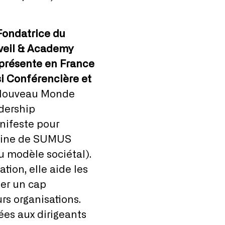
.
 Fondatrice du
veil & Academy
présente en France
si Conférencière et
« Nouveau Monde
dership
nifeste pour
raine de SUMUS
au modèle sociétal).
ion, elle aide les
ser un cap
rs organisations.
ées aux dirigeants